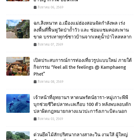
สิงหาคม 06, 2569
ฉก.สิงหนาท อ.เมืองแม่ฮ่องสอนจัดกำลังพล เร่ง
ลงพื้นที่ฟื้นฟูวัดป่าถ้ำวัว และ ซ่อมแซมคอสะพาน
ขาด บรรเทาทุกข์ชาวบ้านจากเหตุน้ำป่าไหลหลาก
สิงหาคม 07, 2569
เปิดประสบการณ์การท่องเที่ยวรูปแบบใหม่ ภายใต้
กิจกรรม “Feel all the feelings @ Kamphaeng
Phet”
สิงหาคม 08, 2569
เจ้าหน้าที่อุทยานฯ หาดนพรัตน์ธารา-หมู่เกาะพีพี
บุกช่วยชีวิตปลาทะเลเกือบ 100 ตัว หลังพบลอบดัก
ปลาผิดกฎหมายกลางแนวปะการังเกาะบิดะนอก
สิงหาคม 03, 2569
ด่วนยึดไม้สักปริศนากลางสาละวิน งามใส้ ผู้ใหญ่