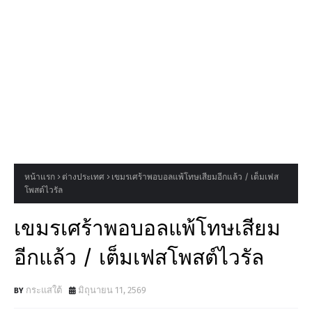
หน้าแรก
ต่างประเทศ
เขมรเศร้าพอบอลแพ้โทษเสียมอีกแล้ว / เต็มเฟส
โพสต์ไวรัล
เขมรเศร้าพอบอลแพ้โทษเสียม
อีกแล้ว / เต็มเฟสโพสต์ไวรัล
กระแสใต้
มิถุนายน 11, 2569