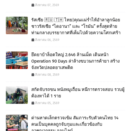
สิงหาคม 07, 2569
รัสเซีย 🇷🇺 🇹🇭 ไทย|คุณแม่ร่ำไห้อำลาลูกน้อย
ชาวรัสเซีย “ไดอานา” และ “โรมัน” ครั้งสุดท้าย
ท่ามกลางบรรยากาศที่เต็มไปด้วยความโศกเศร้า
สิงหาคม 06, 2569
ยึดยาบ้าล็อตใหญ่ 2.646 ล้านเม็ด เดินหน้า
Operation 90 Days ล่าล้างขบวนการค้ายา สร้าง
จังหวัดปลอดยาเสพติด
สิงหาคม 08, 2569
สกัดจับรถขน หนังหมูเถื่อน หนีการตรวจสอบ รวบผู้
ต้องหาได้ 1 ราย
สิงหาคม 05, 2569
ด่านหาดเล็กตรวจเข้ม สัมภาระรับตัวคนไทย 14
คนเป็นบุคคลถูกจับกุมและเกี่ยวข้องกับ
อาชญากรรม ออนไลน์