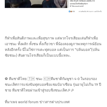
กีฬาเพื่อสันติภาพและเพื่อสุขภาพ แต่พวกโจรเสียมเล่นกีฬาเพื่อ
เอาชนะ ทั้งผลัก ทั้งชน ทั้งเกี่ยวขา พี่น้องลองดูภาพเหตุการณ์ย้อน
หลังอีกครั้ง นี่ไม่ใช่การเตะฟุตบอล แต่เป็นการ “ปล้นบอล”(ปล้น
ชัยชนะ) สันดานโจรเสียมก็เป็นแบบนี้แหละ.
⚽️ ทีมชาติไทย 🇹🇭 ชนะ 🇰🇭ทีมชาติกัมพูชา 4-0 ในรอบรอง
ชนะเลิศการแข่งขันฟุตบอลชิงแชมป์อาเซียน รุ่นอายุไม่เกิน 19 ปี
ชาย ทีมชาติไทยผ่านเข้าสู่รอบชิงชนะเลิศ🎉🎉
ที่มาเพจ world forum ข่าวสารต่างประเทศ