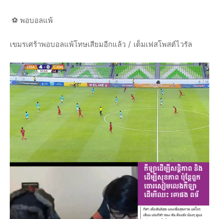
⚽️ พอบอลแพ้
เขมรเศร้าพอบอลแพ้โทษเสียมอีกแล้ว / เต็มเฟสโพสต์ไวรัล