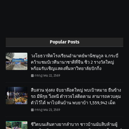
Popular Posts
วงโยธวาทิตโรงเรียนอำมาตย์พานิชนุกูล จ.กระบี่
คว้าแชมป์เวทีนานาชาติที่จีน ซิว 2 รางวัลใหญ่
พร้อมรับเชิญแสดงที่มหาวิทยาลัยปักกิ่ง
กรกฎาคม 22, 2569
สืบสวน ทุ่งสง จับยาล๊อตใหญ่ พบเป้าหมาย ยืนข้าง
รถ มีพิรุธ วิ่งหนี ตำรวจไล่ติดตาม สามารถควบคุม
ตัวไว้ได้ พาไปค้นบ้าน พบยาบ้า 1,559,942 เม็ด
กรกฎาคม 23, 2569
ชีวิตบนเส้นทางยากลำบาก ชาวบ้านนับสิบห้ามผู้