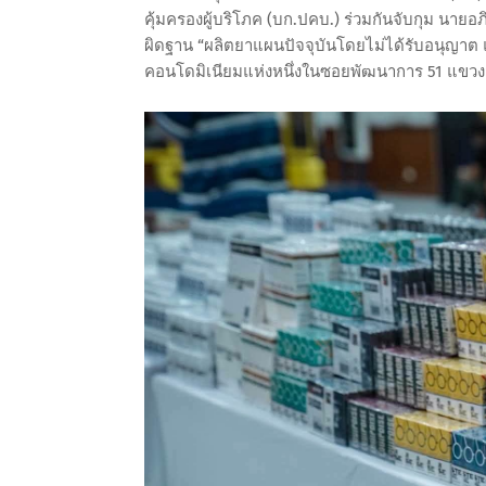
คุ้มครองผู้บริโภค (บก.ปคบ.) ร่วมกันจับกุม น
ผิดฐาน “ผลิตยาแผนปัจจุบันโดยไม่ได้รับอนุญาต แ
คอนโดมิเนียมแห่งหนึ่งในซอยพัฒนาการ 51 แข