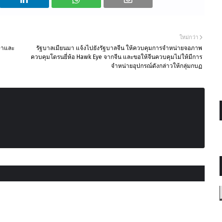
ใหม่กว่า
กษาและ
รัฐบาลเมียนมา แจ้งไปยังรัฐบาลจีน ให้ควบคุมการจำหน่ายจอภาพ
ควบคุมโดรนยี่ห้อ Hawk Eye จากจีน และขอให้จีนควบคุมไม่ให้มีการ
จำหน่ายอุปกรณ์ดังกล่าวให้กลุ่มกบฏ