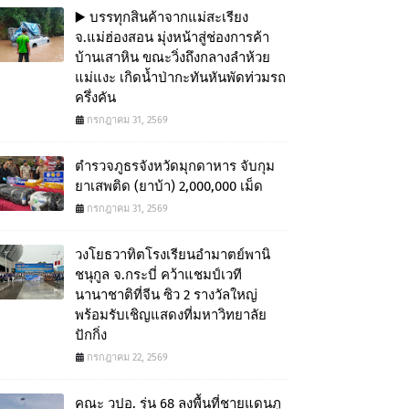
▶️ บรรทุกสินค้าจากแม่สะเรียง
จ.แม่ฮ่องสอน มุ่งหน้าสู่ช่องการค้า
บ้านเสาหิน ขณะวิ่งถึงกลางลำห้วย
แม่แงะ เกิดน้ำป่ากะทันหันพัดท่วมรถ
ครึ่งคัน
กรกฎาคม 31, 2569
ตำรวจภูธรจังหวัดมุกดาหาร จับกุม
ยาเสพติด (ยาบ้า) 2,000,000 เม็ด
กรกฎาคม 31, 2569
วงโยธวาทิตโรงเรียนอำมาตย์พานิ
ชนุกูล จ.กระบี่ คว้าแชมป์เวที
นานาชาติที่จีน ซิว 2 รางวัลใหญ่
พร้อมรับเชิญแสดงที่มหาวิทยาลัย
ปักกิ่ง
กรกฎาคม 22, 2569
คณะ วปอ. รุ่น 68 ลงพื้นที่ชายแดนภู