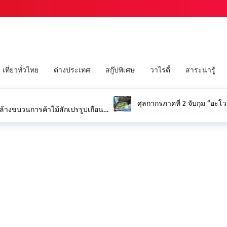
เที่ยวทั่วไทย
ต่างประเทศ
สกู๊ปพิเศษ
วาไรตี้
สาระน่ารู้
ศุลกากรภาคที่ 2 จับกุม “อะโ
ดล้างขบวนการค้าไม้สักเปรรูปเถื่อน
ไม้สักทองแปรรูปและไม้ประดู่บ่อย