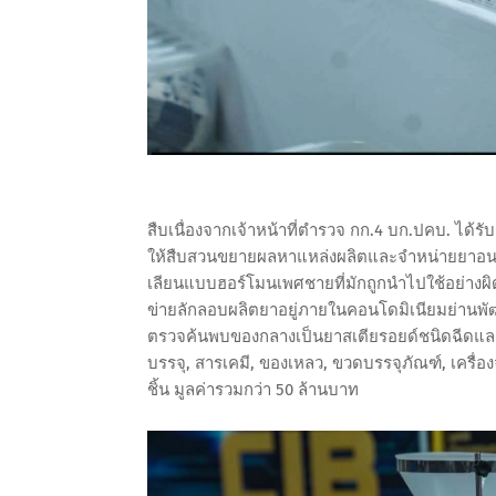
สืบเนื่องจากเจ้าหน้าที่ตำรวจ กก.4 บก.ปคบ. 
ให้สืบสวนขยายผลหาแหล่งผลิตและจำหน่ายยาอนาบอล
เลียนแบบฮอร์โมนเพศชายที่มักถูกนำไปใช้อย่างผิ
ข่ายลักลอบผลิตยาอยู่ภายในคอนโดมิเนียมย่านพั
ตรวจค้นพบของกลางเป็นยาสเตียรอยด์ชนิดฉีดแล
บรรจุ, สารเคมี, ของเหลว, ขวดบรรจุภัณฑ์, เครื่อง
ชิ้น มูลค่ารวมกว่า 50 ล้านบาท