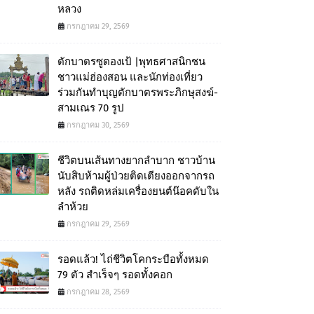
หลวง
กรกฎาคม 29, 2569
ตักบาตรซูตองเป้ |พุทธศาสนิกชน
ชาวแม่ฮ่องสอน และนักท่องเที่ยว
ร่วมกันทำบุญตักบาตรพระภิกษุสงฆ์-
สามเณร 70 รูป
กรกฎาคม 30, 2569
ชีวิตบนเส้นทางยากลำบาก ชาวบ้าน
นับสิบห้ามผู้ป่วยติดเตียงออกจากรถ
หลัง รถติดหล่มเครื่องยนต์น๊อคดับใน
ลำห้วย
กรกฎาคม 29, 2569
รอดแล้ว! ไถ่ชีวิตโคกระบือทั้งหมด
79 ตัว สำเร็จๆ รอดทั้งคอก
กรกฎาคม 28, 2569