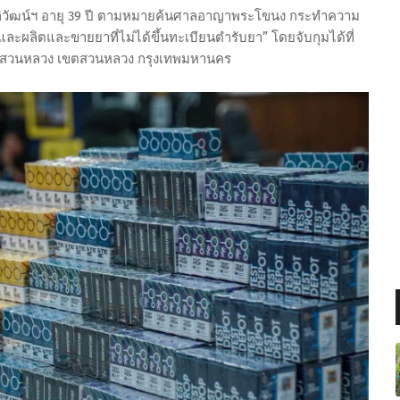
ายอภิวัฒน์ฯ อายุ 39 ปี ตามหมายค้นศาลอาญาพระโขนง กระทำความ
ละผลิตและขายยาที่ไม่ได้ขึ้นทะเบียนตำรับยา” โดยจับกุมได้ที่
วงสวนหลวง เขตสวนหลวง กรุงเทพมหานคร