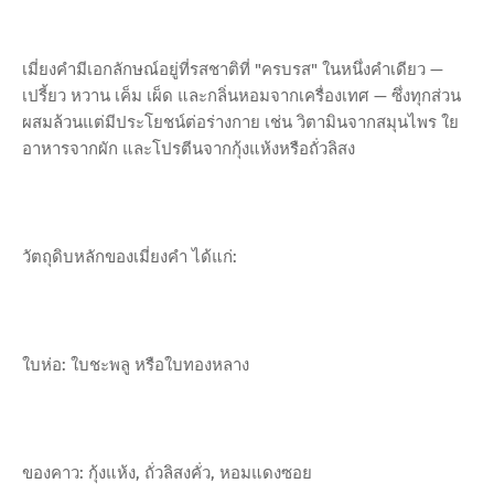
เมี่ยงคำมีเอกลักษณ์อยู่ที่รสชาติที่ "ครบรส" ในหนึ่งคำเดียว —
เปรี้ยว หวาน เค็ม เผ็ด และกลิ่นหอมจากเครื่องเทศ — ซึ่งทุกส่วน
ผสมล้วนแต่มีประโยชน์ต่อร่างกาย เช่น วิตามินจากสมุนไพร ใย
อาหารจากผัก และโปรตีนจากกุ้งแห้งหรือถั่วลิสง
วัตถุดิบหลักของเมี่ยงคำ ได้แก่:
ใบห่อ: ใบชะพลู หรือใบทองหลาง
ของคาว: กุ้งแห้ง, ถั่วลิสงคั่ว, หอมแดงซอย