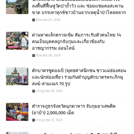
ลงพื้นที่ฟื้นฟูวัดป่าถ้ำวัว และ ซ่อมแซมคอสะพาน
ขาด บรรเทาทุกข์ชาวบ้านจากเหตุน้ำป่าไหลหลาก
สิงหาคม 07, 2569
ด่านหาดเล็กตรวจเข้ม สัมภาระรับตัวคนไทย 14
คนเป็นบุคคลถูกจับกุมและเกี่ยวข้องกับ
อาชญากรรม ออนไลน์
สิงหาคม 06, 2569
ตักบาตรซูตองเป้ |พุทธศาสนิกชน ชาวแม่ฮ่องสอน
และนักท่องเที่ยว ร่วมกันทำบุญตักบาตรพระภิกษุ
สงฆ์-สามเณร 70 รูป
กรกฎาคม 30, 2569
ตำรวจภูธรจังหวัดมุกดาหาร จับกุมยาเสพติด
(ยาบ้า) 2,000,000 เม็ด
กรกฎาคม 31, 2569