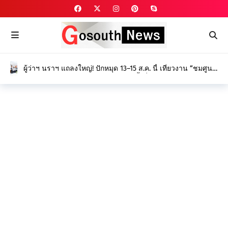
ผู้ว่าฯ นราฯ แถลงใหญ่! ปักหมุด 13–15 ส.ค. นี้ เที่ยวงาน “ชมศูนย์
ศึกษา พัฒนาความรู้ ดูนิทรรศการ” ครั้งที่ 27 ยกระดับนวัตกรรม
เกษตร-ป่าพรุ สร้างรายได้ยั่งยืน