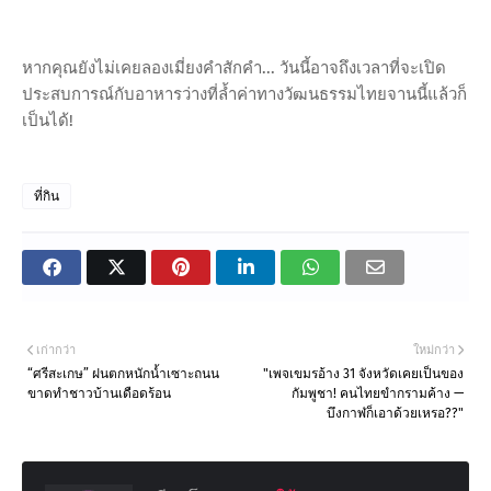
หากคุณยังไม่เคยลองเมี่ยงคำสักคำ... วันนี้อาจถึงเวลาที่จะเปิด
ประสบการณ์กับอาหารว่างที่ล้ำค่าทางวัฒนธรรมไทยจานนี้แล้วก็
เป็นได้!
ที่กิน
เก่ากว่า
ใหม่กว่า
“ศรีสะเกษ” ฝนตกหนักน้ำเซาะถนน
"เพจเขมรอ้าง 31 จังหวัดเคยเป็นของ
ขาดทำชาวบ้านเดือดร้อน
กัมพูชา! คนไทยขำกรามค้าง —
บึงกาฬก็เอาด้วยเหรอ??"