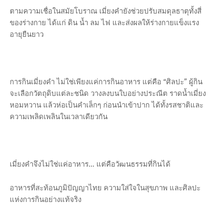
ตามความเชื่อในสมัยโบราณ เมี่ยงคำยังช่วยปรับสมดุลธาตุทั้งสี่
ของร่างกาย ได้แก่ ดิน น้ำ ลม ไฟ และส่งผลให้ร่างกายแข็งแรง
อายุยืนยาว
การกินเมี่ยงคำ ไม่ใช่เพียงแค่การกินอาหาร แต่คือ “ศิลปะ” ผู้กิน
จะเลือกวัตถุดิบแต่ละชนิด วางลงบนใบอย่างประณีต ราดน้ำเมี่ยง
หอมหวาน แล้วห่อเป็นคำเล็กๆ ก่อนนำเข้าปาก ได้ทั้งรสชาติและ
ความเพลิดเพลินในเวลาเดียวกัน
เมี่ยงคำจึงไม่ใช่แค่อาหาร... แต่คือวัฒนธรรมที่กินได้
อาหารที่สะท้อนภูมิปัญญาไทย ความใส่ใจในสุขภาพ และศิลปะ
แห่งการกินอย่างแท้จริง