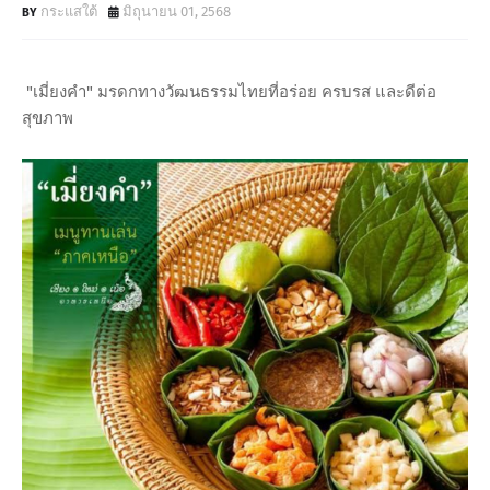
กระแสใต้
มิถุนายน 01, 2568
"เมี่ยงคำ" มรดกทางวัฒนธรรมไทยที่อร่อย ครบรส และดีต่อ
สุขภาพ