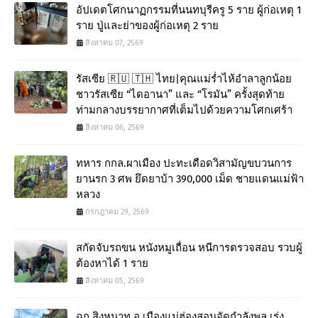
อัปเดตโศกนาฏกรรมที่นนทบุรีครู 5 ราย ผู้ก่อเหตุ 1
ราย ปู่และย่าของผู้ก่อเหตุ 2 ราย
สิงหาคม 07, 2569
รัสเซีย 🇷🇺 🇹🇭 ไทย|คุณแม่ร่ำไห้อำลาลูกน้อย
ชาวรัสเซีย “ไดอานา” และ “โรมัน” ครั้งสุดท้าย
ท่ามกลางบรรยากาศที่เต็มไปด้วยความโศกเศร้า
สิงหาคม 06, 2569
ทหาร กกล.ผาเมือง ปะทะเดือดวิสามัญขบวนการ
ยานรก 3 ศพ ยึดยาบ้า 390,000 เม็ด ชายแดนแม่ฟ้า
หลวง
กรกฎาคม 29, 2569
สกัดจับรถขน หนังหมูเถื่อน หนีการตรวจสอบ รวบผู้
ต้องหาได้ 1 ราย
สิงหาคม 05, 2569
ฉก.สิงหนาท อ.เมืองแม่ฮ่องสอนจัดกำลังพล เร่ง