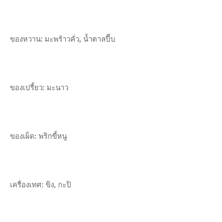
ของหวาน: มะพร้าวคั่ว, น้ำตาลปี๊บ
ของเปรี้ยว: มะนาว
ของเผ็ด: พริกขี้หนู
เครื่องเทศ: ขิง, กะปิ