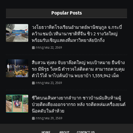
Popular Posts
วงโยธวาทิตโรงเรียนอำมาตย์พานิชนุกูล จ.กระบี่
คว้าแชมป์เวทีนานาชาติที่จีน ซิว 2 รางวัลใหญ่
พร้อมรับเชิญแสดงที่มหาวิทยาลัยปักกิ่ง
กรกฎาคม 22, 2569
สืบสวน ทุ่งสง จับยาล๊อตใหญ่ พบเป้าหมาย ยืนข้าง
รถ มีพิรุธ วิ่งหนี ตำรวจไล่ติดตาม สามารถควบคุม
ตัวไว้ได้ พาไปค้นบ้าน พบยาบ้า 1,559,942 เม็ด
กรกฎาคม 23, 2569
ชีวิตบนเส้นทางยากลำบาก ชาวบ้านนับสิบห้ามผู้
ป่วยติดเตียงออกจากรถ หลัง รถติดหล่มเครื่องยนต์
น๊อคดับในลำห้วย
กรกฎาคม 29, 2569
HOME
ABOUT
CONTACT US