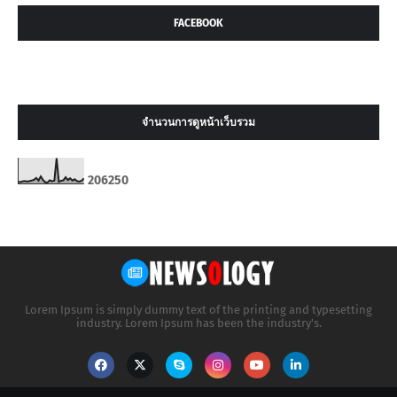
FACEBOOK
จำนวนการดูหน้าเว็บรวม
2
0
6
2
5
0
Lorem Ipsum is simply dummy text of the printing and typesetting
industry. Lorem Ipsum has been the industry's.