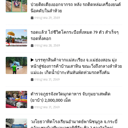
ป่วยติดเตียงออกจากรถ หลัง รถติดหล่มเครื่องยนต์
น๊อคดับในลำห้วย
กรกฎาคม 29, 2569
รอดแล้ว! ไถ่ชีวิตโคกระบือทั้งหมด 79 ตัว สำเร็จๆ
รอดทั้งคอก
กรกฎาคม 28, 2569
▶️ บรรทุกสินค้าจากแม่สะเรียง จ.แม่ฮ่องสอน มุ่ง
หน้าสู่ช่องการค้าบ้านเสาหิน ขณะวิ่งถึงกลางลำห้วย
แม่แงะ เกิดน้ำป่ากะทันหันพัดท่วมรถครึ่งคัน
กรกฎาคม 31, 2569
ตำรวจภูธรจังหวัดมุกดาหาร จับกุมยาเสพติด
(ยาบ้า) 2,000,000 เม็ด
กรกฎาคม 31, 2569
วงโยธวาทิตโรงเรียนอำมาตย์พานิชนุกูล จ.กระบี่