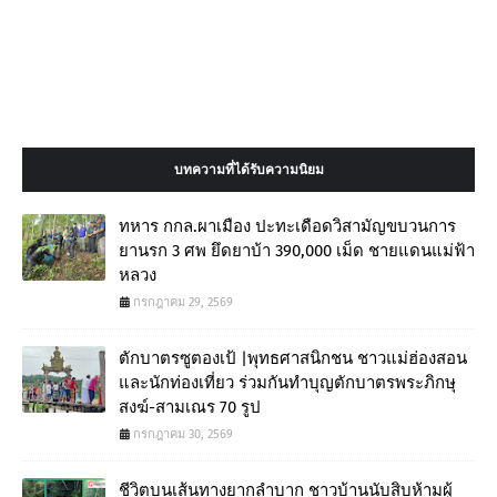
บทความที่ได้รับความนิยม
ทหาร กกล.ผาเมือง ปะทะเดือดวิสามัญขบวนการ
ยานรก 3 ศพ ยึดยาบ้า 390,000 เม็ด ชายแดนแม่ฟ้า
หลวง
กรกฎาคม 29, 2569
ตักบาตรซูตองเป้ |พุทธศาสนิกชน ชาวแม่ฮ่องสอน
และนักท่องเที่ยว ร่วมกันทำบุญตักบาตรพระภิกษุ
สงฆ์-สามเณร 70 รูป
กรกฎาคม 30, 2569
ชีวิตบนเส้นทางยากลำบาก ชาวบ้านนับสิบห้ามผู้