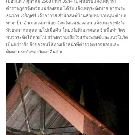
เมื่อวันที่ 7 ตุลาคม 2568 เวลา 05.14 น. ศูนย์รับแจ้งเหตุ 191
ตำรวจภูธรจังหวัดแม่ฮ่องสอน ได้รับแจ้งเหตุระฆังหาย จากพระ
ธนากร เจริญศรี เจ้าอาวาส สำนักสงฆ์บ้านห้วยหมากหนุน ตำบล
ท่าผาปุ้ม อำเภอแม่ลาน้อย จังหวัดแม่ฮ่องสอน แจ้งเหตุ ระฆังวัด
ห้วยหมากหนุนหายไปเมื่อคืน โดยเมื่อตื่นมาตอนเช้าเพื่อทำวัตร
พบว่าระฆังได้หายไป สร้างความเสียใจแก่พระสงฆ์และเณรในวัด
เป็นอย่างยิ่ง จึงขอวอนให้ทางเจ้าหน้าที่ตำรวจตรวจสอบและ
ติดตามระฆังของวัดมาคืนด้วย