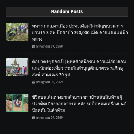
Random Posts
ทหาร กกล.ผาเมือง ปะทะเดือดวิสามัญขบวนการ
ยานรก 3 ศพ ยึดยาบ้า 390,000 เม็ด ชายแดนแม่ฟ้า
หลวง
กรกฎาคม 29, 2569
ตักบาตรซูตองเป้ |พุทธศาสนิกชน ชาวแม่ฮ่องสอน
และนักท่องเที่ยว ร่วมกันทำบุญตักบาตรพระภิกษุ
สงฆ์-สามเณร 70 รูป
กรกฎาคม 30, 2569
ชีวิตบนเส้นทางยากลำบาก ชาวบ้านนับสิบห้ามผู้
ป่วยติดเตียงออกจากรถ หลัง รถติดหล่มเครื่องยนต์
น๊อคดับในลำห้วย
กรกฎาคม 29, 2569