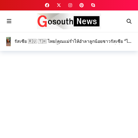
รัสเซีย 🇷🇺 🇹🇭 ไทย|คุณแม่ร่ำไห้อำลาลูกน้อยชาวรัสเซีย “ได
อานา” และ “โรมัน” ครั้งสุดท้าย ท่ามกลางบรรยากาศที่เต็มไป
ด้วยความโศกเศร้า