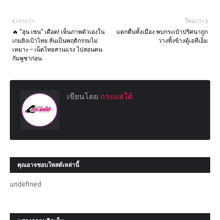
เก่ากว่า
ใหม่กว่า
🔥 “ฮุน เซน” เดือด! เห็นภาพตัวเองใน
แตกตื่นทั้งเมือง พบกระเป๋าปริศนาถูก
เกมยิงเป้าไทย ลั่นเป็นพฤติกรรมไม่
วางทิ้งข้างตู้เอทีเอ็ม
เหมาะ – เน็ตไทยสวนแรง ไปสอนคน
กัมพูชาก่อน
เขียนโดย
กระแสใต้
คุณอาจชอบโพสต์เหล่านี้
undefined