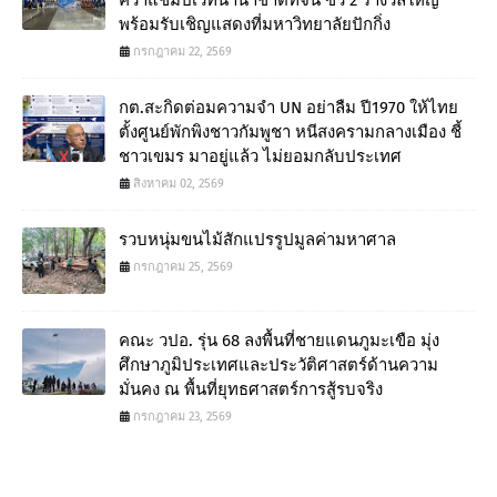
คว้าแชมป์เวทีนานาชาติที่จีน ซิว 2 รางวัลใหญ่
พร้อมรับเชิญแสดงที่มหาวิทยาลัยปักกิ่ง
กรกฎาคม 22, 2569
กต.สะกิดต่อมความจำ UN อย่าลืม ปี1970 ให้ไทย
ตั้งศูนย์พักพิงชาวกัมพูชา หนีสงครามกลางเมือง ชี้
ชาวเขมร มาอยู่แล้ว ไม่ยอมกลับประเทศ
สิงหาคม 02, 2569
รวบหนุ่มขนไม้สักแปรรูปมูลค่ามหาศาล
กรกฎาคม 25, 2569
คณะ วปอ. รุ่น 68 ลงพื้นที่ชายแดนภูมะเขือ มุ่ง
ศึกษาภูมิประเทศและประวัติศาสตร์ด้านความ
มั่นคง ณ พื้นที่ยุทธศาสตร์การสู้รบจริง
กรกฎาคม 23, 2569