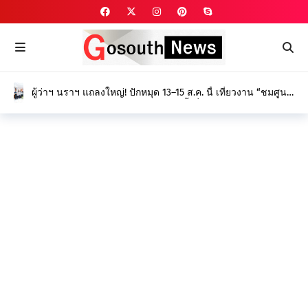
ผู้ว่าฯ นราฯ แถลงใหญ่! ปักหมุด 13–15 ส.ค. นี้ เที่ยวงาน “ชมศูนย์
ศึกษา พัฒนาความรู้ ดูนิทรรศการ” ครั้งที่ 27 ยกระดับนวัตกรรม
เกษตร-ป่าพรุ สร้างรายได้ยั่งยืน