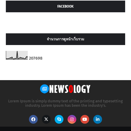
FACEBOOK
จำนวนการดูหน้าเว็บรวม
2
0
7
6
9
8
Lorem Ipsum is simply dummy text of the printing and typesetting
industry. Lorem Ipsum has been the industry's.