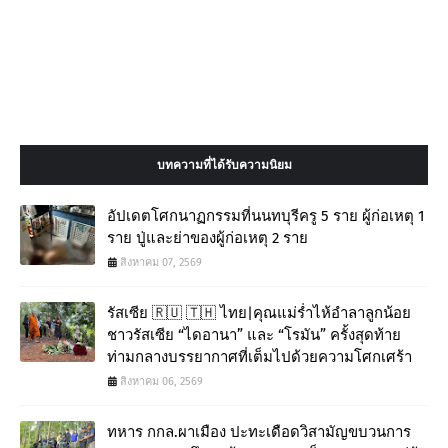
บทความที่ได้รับความนิยม
อัปเดตโศกนาฏกรรมที่นนทบุรีครู 5 ราย ผู้ก่อเหตุ 1
ราย ปู่และย่าของผู้ก่อเหตุ 2 ราย
สิงหาคม 07, 2569
รัสเซีย 🇷🇺 🇹🇭 ไทย|คุณแม่ร่ำไห้อำลาลูกน้อย
ชาวรัสเซีย “ไดอานา” และ “โรมัน” ครั้งสุดท้าย
ท่ามกลางบรรยากาศที่เต็มไปด้วยความโศกเศร้า
สิงหาคม 06, 2569
ทหาร กกล.ผาเมือง ปะทะเดือดวิสามัญขบวนการ