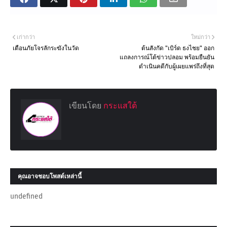
เก่ากว่า
ใหม่กว่า
เตือนภัยโจรลักระฆังในวัด
ต้นสังกัด "เบิร์ด ธงไชย" ออก
แถลงการณ์โต้ข่าวปลอม พร้อมยืนยัน
ดำเนินคดีกับผู้เผยแพร่ถึงที่สุด
เขียนโดย
กระแสใต้
คุณอาจชอบโพสต์เหล่านี้
undefined