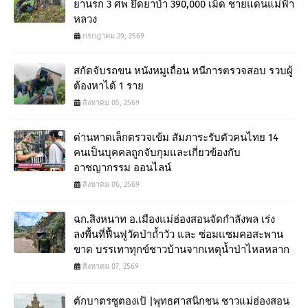
ยานรก 3 ศพ ยึดยาบ้า 390,000 เม็ด ชายแดนแม่ฟ้า
หลวง
กรกฎาคม 29, 2569
สกัดจับรถขน หนังหมูเถื่อน หนีการตรวจสอบ รวบผู้
ต้องหาได้ 1 ราย
สิงหาคม 05, 2569
ด่านหาดเล็กตรวจเข้ม สัมภาระรับตัวคนไทย 14
คนเป็นบุคคลถูกจับกุมและเกี่ยวข้องกับ
อาชญากรรม ออนไลน์
สิงหาคม 06, 2569
ฉก.สิงหนาท อ.เมืองแม่ฮ่องสอนจัดกำลังพล เร่ง
ลงพื้นที่ฟื้นฟูวัดป่าถ้ำวัว และ ซ่อมแซมคอสะพาน
ขาด บรรเทาทุกข์ชาวบ้านจากเหตุน้ำป่าไหลหลาก
สิงหาคม 07, 2569
ตักบาตรซูตองเป้ |พุทธศาสนิกชน ชาวแม่ฮ่องสอน