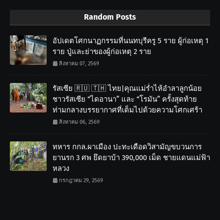
Random Posts
อัปเดตโศกนาฏกรรมที่นนทบุรีครู 5 ราย ผู้ก่อเหตุ 1
ราย ปู่และย่าของผู้ก่อเหตุ 2 ราย
สิงหาคม 07, 2569
รัสเซีย 🇷🇺 🇹🇭 ไทย|คุณแม่ร่ำไห้อำลาลูกน้อย
ชาวรัสเซีย “ไดอานา” และ “โรมัน” ครั้งสุดท้าย
ท่ามกลางบรรยากาศที่เต็มไปด้วยความโศกเศร้า
สิงหาคม 06, 2569
ทหาร กกล.ผาเมือง ปะทะเดือดวิสามัญขบวนการ
ยานรก 3 ศพ ยึดยาบ้า 390,000 เม็ด ชายแดนแม่ฟ้า
หลวง
กรกฎาคม 29, 2569