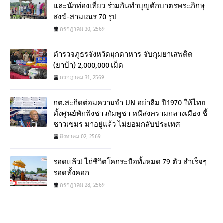
และนักท่องเที่ยว ร่วมกันทำบุญตักบาตรพระภิกษุ
สงฆ์-สามเณร 70 รูป
กรกฎาคม 30, 2569
ตำรวจภูธรจังหวัดมุกดาหาร จับกุมยาเสพติด
(ยาบ้า) 2,000,000 เม็ด
กรกฎาคม 31, 2569
กต.สะกิดต่อมความจำ UN อย่าลืม ปี1970 ให้ไทย
ตั้งศูนย์พักพิงชาวกัมพูชา หนีสงครามกลางเมือง ชี้
ชาวเขมร มาอยู่แล้ว ไม่ยอมกลับประเทศ
สิงหาคม 02, 2569
รอดแล้ว! ไถ่ชีวิตโคกระบือทั้งหมด 79 ตัว สำเร็จๆ
รอดทั้งคอก
กรกฎาคม 28, 2569