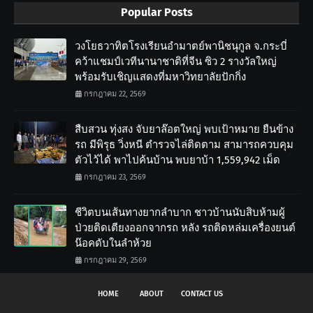
Popular Posts
วงโยธวาทิตโรงเรียนอำมาตย์พานิชนุกูล จ.กระบี่
คว้าแชมป์เวทีนานาชาติที่จีน ซิว 2 รางวัลใหญ่
พร้อมรับเชิญแสดงที่มหาวิทยาลัยปักกิ่ง
กรกฎาคม 22, 2569
สืบสวน ทุ่งสง จับยาล๊อตใหญ่ พบเป้าหมาย ยืนข้าง
รถ มีพิรุธ วิ่งหนี ตำรวจไล่ติดตาม สามารถควบคุม
ตัวไว้ได้ พาไปค้นบ้าน พบยาบ้า 1,559,942 เม็ด
กรกฎาคม 23, 2569
ชีวิตบนเส้นทางยากลำบาก ชาวบ้านนับสิบห้ามผู้
ป่วยติดเตียงออกจากรถ หลัง รถติดหล่มเครื่องยนต์
น๊อคดับในลำห้วย
กรกฎาคม 29, 2569
HOME
ABOUT
CONTACT US