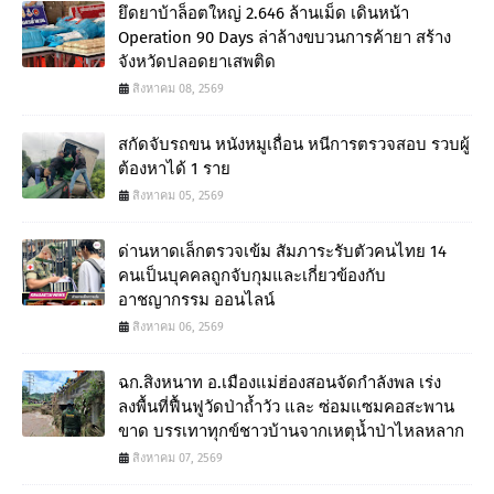
ยึดยาบ้าล็อตใหญ่ 2.646 ล้านเม็ด เดินหน้า
Operation 90 Days ล่าล้างขบวนการค้ายา สร้าง
จังหวัดปลอดยาเสพติด
สิงหาคม 08, 2569
สกัดจับรถขน หนังหมูเถื่อน หนีการตรวจสอบ รวบผู้
ต้องหาได้ 1 ราย
สิงหาคม 05, 2569
ด่านหาดเล็กตรวจเข้ม สัมภาระรับตัวคนไทย 14
คนเป็นบุคคลถูกจับกุมและเกี่ยวข้องกับ
อาชญากรรม ออนไลน์
สิงหาคม 06, 2569
ฉก.สิงหนาท อ.เมืองแม่ฮ่องสอนจัดกำลังพล เร่ง
ลงพื้นที่ฟื้นฟูวัดป่าถ้ำวัว และ ซ่อมแซมคอสะพาน
ขาด บรรเทาทุกข์ชาวบ้านจากเหตุน้ำป่าไหลหลาก
สิงหาคม 07, 2569