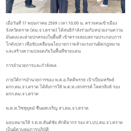
เมื่อวันที่ 17 พฤษภาคม 2569 เวลา 10.00 น. ตรวจคนเข้าเมือง
จังหวัดตราด (ตม.จว.ตราด) ได้สนธิกำลังร่วมกับหน่วยงานความ
มั่นคงและฝ่ายปกครองในพื้นที่ เข้าตรวจสอบสถานประกอบการ
โกดังปลา เพื่อขับเคลื่อนนโยบายกวาดล้างแรงงานผิดกฎหมาย
และสร้างความปลอดภัยในพื้นที่ชายแดน
การอำนวยการและกำลังพล
ภายใต้การอำนวยการของ พ.ต.อ.กิตติพรรธ เป้าเปี่ยมทรัพย์
ผกก.ตม.จว.ตราด ได้สั่งการให้ พ.ต.ท.เสกสรรค์ โคตรสิงห์ รอง
ผกก.ตม.จว.ตราด
พ.ต.ท.วิชชุยุตม์ ชื่นยศเจริญ สว.ตม.จว.ตราด
มอบหมายให้ ร.ต.ท.สันต์ชัย ศักดิยากร รอง สว.ปป.ตม.จว.ตราด
เป็นผู้ควบคุมการปฏิบัติ