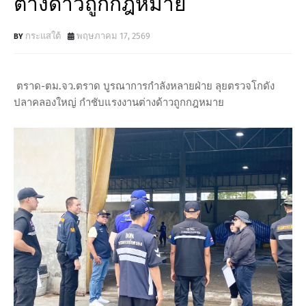
ต่างด้าวถูกกฎหมาย
กระแสใต้
พฤษภาคม 17, 2569
ตราด-ตม.จว.ตราด บูรณาการกำลังหลายฝ่าย ลุยตรวจโกดัง
ปลาคลองใหญ่ กำชับแรงงานต่างด้าวถูกกฎหมาย