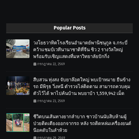
Popular Posts
วงโยธวาทิตโรงเรียนอำมาตย์พานิชนุกูล จ.กระบี่
คว้าแชมป์เวทีนานาชาติที่จีน ซิว 2 รางวัลใหญ่
พร้อมรับเชิญแสดงที่มหาวิทยาลัยปักกิ่ง
กรกฎาคม 22, 2569
สืบสวน ทุ่งสง จับยาล๊อตใหญ่ พบเป้าหมาย ยืนข้าง
รถ มีพิรุธ วิ่งหนี ตำรวจไล่ติดตาม สามารถควบคุม
ตัวไว้ได้ พาไปค้นบ้าน พบยาบ้า 1,559,942 เม็ด
กรกฎาคม 23, 2569
ชีวิตบนเส้นทางยากลำบาก ชาวบ้านนับสิบห้ามผู้
ป่วยติดเตียงออกจากรถ หลัง รถติดหล่มเครื่องยนต์
น๊อคดับในลำห้วย
กรกฎาคม 29, 2569