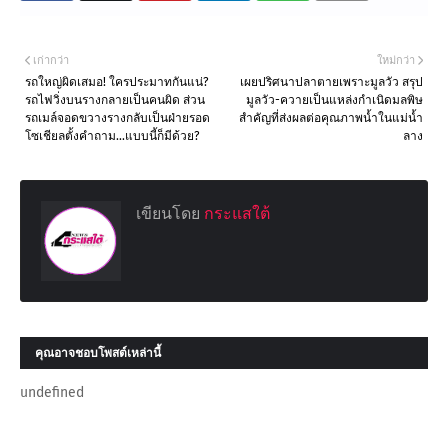
เก่ากว่า
ใหม่กว่า
รถใหญ่ผิดเสมอ! ใครประมาทกันแน่?
เผยปริศนาปลาตายเพราะมูลวัว สรุป
รถไฟวิ่งบนรางกลายเป็นคนผิด ส่วน
มูลวัว-ควายเป็นแหล่งกำเนิดมลพิษ
รถเมล์จอดขวางรางกลับเป็นฝ่ายรอด
สำคัญที่ส่งผลต่อคุณภาพน้ำในแม่น้ำ
โซเชียลตั้งคำถาม...แบบนี้ก็มีด้วย?
ลาง
เขียนโดย
กระแสใต้
คุณอาจชอบโพสต์เหล่านี้
undefined