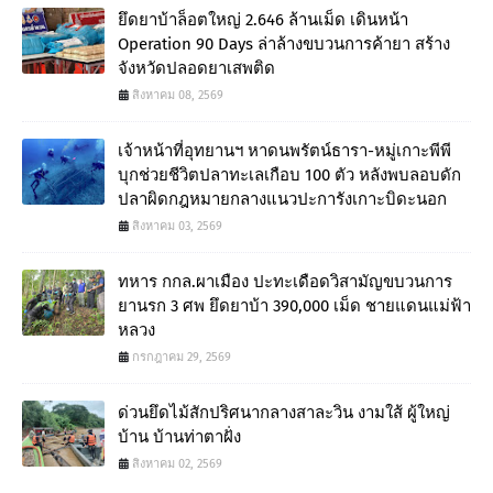
ยึดยาบ้าล็อตใหญ่ 2.646 ล้านเม็ด เดินหน้า
Operation 90 Days ล่าล้างขบวนการค้ายา สร้าง
จังหวัดปลอดยาเสพติด
สิงหาคม 08, 2569
เจ้าหน้าที่อุทยานฯ หาดนพรัตน์ธารา-หมู่เกาะพีพี
บุกช่วยชีวิตปลาทะเลเกือบ 100 ตัว หลังพบลอบดัก
ปลาผิดกฎหมายกลางแนวปะการังเกาะบิดะนอก
สิงหาคม 03, 2569
ทหาร กกล.ผาเมือง ปะทะเดือดวิสามัญขบวนการ
ยานรก 3 ศพ ยึดยาบ้า 390,000 เม็ด ชายแดนแม่ฟ้า
หลวง
กรกฎาคม 29, 2569
ด่วนยึดไม้สักปริศนากลางสาละวิน งามใส้ ผู้ใหญ่
บ้าน บ้านท่าตาฝั่ง
สิงหาคม 02, 2569