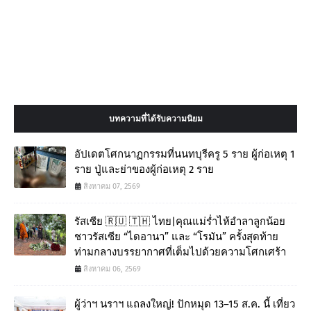
บทความที่ได้รับความนิยม
อัปเดตโศกนาฏกรรมที่นนทบุรีครู 5 ราย ผู้ก่อเหตุ 1
ราย ปู่และย่าของผู้ก่อเหตุ 2 ราย
สิงหาคม 07, 2569
รัสเซีย 🇷🇺 🇹🇭 ไทย|คุณแม่ร่ำไห้อำลาลูกน้อย
ชาวรัสเซีย “ไดอานา” และ “โรมัน” ครั้งสุดท้าย
ท่ามกลางบรรยากาศที่เต็มไปด้วยความโศกเศร้า
สิงหาคม 06, 2569
ผู้ว่าฯ นราฯ แถลงใหญ่! ปักหมุด 13–15 ส.ค. นี้ เที่ยว