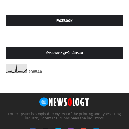
FACEBOOK
จำนวนการดูหน้าเว็บรวม
2
0
8
5
4
0
Lorem Ipsum is simply dummy text of the printing and typesetting
industry. Lorem Ipsum has been the industry's.