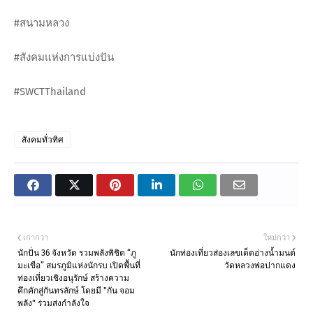
#สนามหลวง
#สังคมแห่งการแบ่งปัน
#SWCTThailand
สังคมทั่วทิศ
เก่ากว่า
ใหม่กว่า
นักปั่น 36 จังหวัด รวมพลังพิชิต “ภู
นักท่องเที่ยวส่องเลขเด็ดอ่างน้ำมนต์
มะเขือ” สมรภูมิแห่งนักรบ เปิดพื้นที่
วัดหลวงพ่อปากแดง
ท่องเที่ยวเชิงอนุรักษ์ สร้างความ
คึกคักสู่กันทรลักษ์ โดยมี "กัน จอม
พลัง" ร่วมส่งกำลังใจ