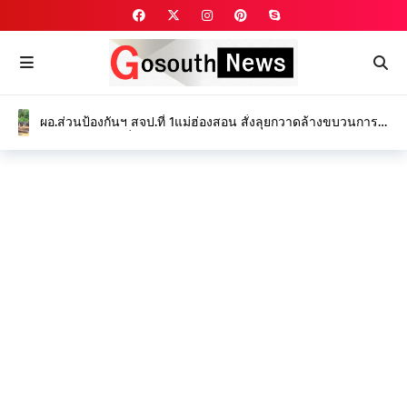
ผอ.ส่วนป้องกันฯ สจป.ที่ 1แม่ฮ่องสอน สั่งลุยกวาดล้างขบวนการ
ค้าไม้สักเปรรูปเถื่อน ออเดอร์นายทุนต่างจังหวัด หลังพบการ
ลักลอบตัดไม้สักทองแปรรูปและไม้ประดู่บ่อยครั้งในพื้นที่
อ.แม่ลาน้อย