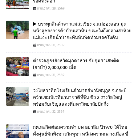
รอดทั้งคอก
กรกฎาคม 28, 2569
▶️ บรรทุกสินค้าจากแม่สะเรียง จ.แม่ฮ่องสอน มุ่ง
หน้าสู่ช่องการค้าบ้านเสาหิน ขณะวิ่งถึงกลางลำห้วย
แม่แงะ เกิดน้ำป่ากะทันหันพัดท่วมรถครึ่งคัน
กรกฎาคม 31, 2569
ตำรวจภูธรจังหวัดมุกดาหาร จับกุมยาเสพติด
(ยาบ้า) 2,000,000 เม็ด
กรกฎาคม 31, 2569
วงโยธวาทิตโรงเรียนอำมาตย์พานิชนุกูล จ.กระบี่
คว้าแชมป์เวทีนานาชาติที่จีน ซิว 2 รางวัลใหญ่
พร้อมรับเชิญแสดงที่มหาวิทยาลัยปักกิ่ง
กรกฎาคม 22, 2569
กต.สะกิดต่อมความจำ UN อย่าลืม ปี1970 ให้ไทย
ตั้งศูนย์พักพิงชาวกัมพูชา หนีสงครามกลางเมือง ชี้