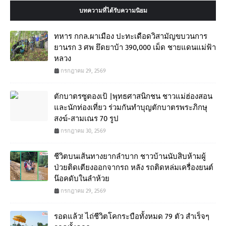
บทความที่ได้รับความนิยม
ทหาร กกล.ผาเมือง ปะทะเดือดวิสามัญขบวนการ
ยานรก 3 ศพ ยึดยาบ้า 390,000 เม็ด ชายแดนแม่ฟ้า
หลวง
กรกฎาคม 29, 2569
ตักบาตรซูตองเป้ |พุทธศาสนิกชน ชาวแม่ฮ่องสอน
และนักท่องเที่ยว ร่วมกันทำบุญตักบาตรพระภิกษุ
สงฆ์-สามเณร 70 รูป
กรกฎาคม 30, 2569
ชีวิตบนเส้นทางยากลำบาก ชาวบ้านนับสิบห้ามผู้
ป่วยติดเตียงออกจากรถ หลัง รถติดหล่มเครื่องยนต์
น๊อคดับในลำห้วย
กรกฎาคม 29, 2569
รอดแล้ว! ไถ่ชีวิตโคกระบือทั้งหมด 79 ตัว สำเร็จๆ