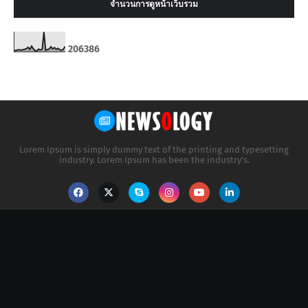
จำนวนการดูหน้าเว็บรวม
2
0
6
3
8
6
Lorem Ipsum is simply dummy text of the printing and typesetting
industry. Lorem Ipsum has been the industry's.